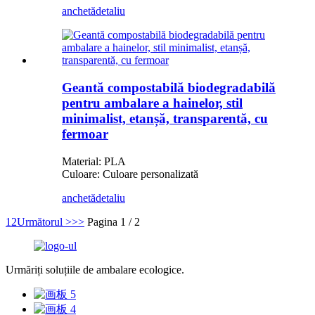
anchetă
detaliu
Geantă compostabilă biodegradabilă
pentru ambalare a hainelor, stil
minimalist, etanșă, transparentă, cu
fermoar
Material: PLA
Culoare: Culoare personalizată
anchetă
detaliu
1
2
Următorul >
>>
Pagina 1 / 2
Urmăriți soluțiile de ambalare ecologice.