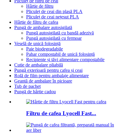
Pliculeț de filtru de ceai
Hârtie de filtru
Pliculeț de ceai din plasă PLA
Pliculeț de ceai nețesut PLA
Hârtie de filtru de cafea
Pungă de ambalare autosigilată
Pungă autosigilată cu bandă adezivă
Pungă autosigilată cu fermoar
Veselă de unică folosință
Paie biodegradabile
Pahar compostabil de unică folosință
Recipiente și tăvi alimentare compostabile
Cutie de ambalare pliabilă
Pungă exterioară pentru cafea și ceai
Rolă de film pentru ambalaje alimentare
Geantă de ambalare în picioare
Tub de pachet
Pungă de hârtie cadou
Filtru de cafea Lyocell Fast...