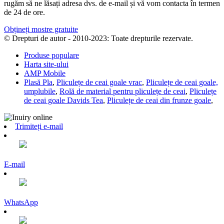
rugăm să ne lăsați adresa dvs. de e-mail și vă vom contacta în termen
de 24 de ore.
Obțineți mostre gratuite
© Drepturi de autor - 2010-2023: Toate drepturile rezervate.
Produse populare
Harta site-ului
AMP Mobile
Plasă Pla
,
Pliculețe de ceai goale vrac
,
Pliculețe de ceai goale,
umplubile
,
Rolă de material pentru pliculețe de ceai
,
Pliculețe
de ceai goale Davids Tea
,
Pliculețe de ceai din frunze goale
,
Trimiteți e-mail
E-mail
WhatsApp