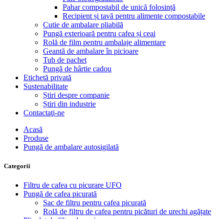
Pahar compostabil de unică folosință
Recipient și tavă pentru alimente compostabile
Cutie de ambalare pliabilă
Pungă exterioară pentru cafea și ceai
Rolă de film pentru ambalaje alimentare
Geantă de ambalare în picioare
Tub de pachet
Pungă de hârtie cadou
Etichetă privată
Sustenabilitate
Știri despre companie
Știri din industrie
Contactaţi-ne
Acasă
Produse
Pungă de ambalare autosigilată
Categorii
Filtru de cafea cu picurare UFO
Pungă de cafea picurată
Sac de filtru pentru cafea picurată
Rolă de filtru de cafea pentru picături de urechi agățate