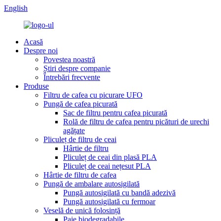
English
Acasă
Despre noi
Povestea noastră
Știri despre companie
Întrebări frecvente
Produse
Filtru de cafea cu picurare UFO
Pungă de cafea picurată
Sac de filtru pentru cafea picurată
Rolă de filtru de cafea pentru picături de urechi
agățate
Pliculeț de filtru de ceai
Hârtie de filtru
Pliculeț de ceai din plasă PLA
Pliculeț de ceai nețesut PLA
Hârtie de filtru de cafea
Pungă de ambalare autosigilată
Pungă autosigilată cu bandă adezivă
Pungă autosigilată cu fermoar
Veselă de unică folosință
Paie biodegradabile