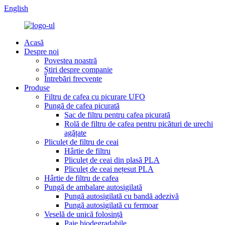
English
Acasă
Despre noi
Povestea noastră
Știri despre companie
Întrebări frecvente
Produse
Filtru de cafea cu picurare UFO
Pungă de cafea picurată
Sac de filtru pentru cafea picurată
Rolă de filtru de cafea pentru picături de urechi
agățate
Pliculeț de filtru de ceai
Hârtie de filtru
Pliculeț de ceai din plasă PLA
Pliculeț de ceai nețesut PLA
Hârtie de filtru de cafea
Pungă de ambalare autosigilată
Pungă autosigilată cu bandă adezivă
Pungă autosigilată cu fermoar
Veselă de unică folosință
Paie biodegradabile