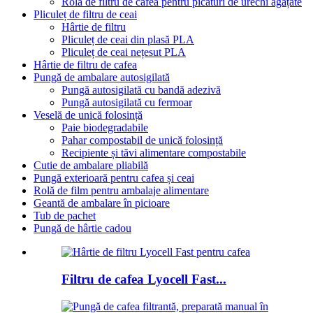
Rolă de filtru de cafea pentru picături de urechi agățate
Pliculeț de filtru de ceai
Hârtie de filtru
Pliculeț de ceai din plasă PLA
Pliculeț de ceai nețesut PLA
Hârtie de filtru de cafea
Pungă de ambalare autosigilată
Pungă autosigilată cu bandă adezivă
Pungă autosigilată cu fermoar
Veselă de unică folosință
Paie biodegradabile
Pahar compostabil de unică folosință
Recipiente și tăvi alimentare compostabile
Cutie de ambalare pliabilă
Pungă exterioară pentru cafea și ceai
Rolă de film pentru ambalaje alimentare
Geantă de ambalare în picioare
Tub de pachet
Pungă de hârtie cadou
Filtru de cafea Lyocell Fast...