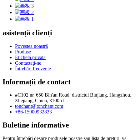
asistență clienți
Povestea noastră
Produse
Etichetă privată
Contactaţi-ne
Întrebări frecvente
Informații de contact
#C102 nr. 650 Bin'an Road, districtul Binjiang, Hangzhou,
Zhejiang, China, 310051
tonchant@tonchant.com
+86-15900932833
Buletine informative
Pentru întrebări despre produsele noastre sau lista de prețuri, vă