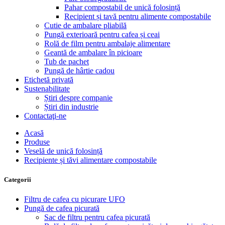
Pahar compostabil de unică folosință
Recipient și tavă pentru alimente compostabile
Cutie de ambalare pliabilă
Pungă exterioară pentru cafea și ceai
Rolă de film pentru ambalaje alimentare
Geantă de ambalare în picioare
Tub de pachet
Pungă de hârtie cadou
Etichetă privată
Sustenabilitate
Știri despre companie
Știri din industrie
Contactaţi-ne
Acasă
Produse
Veselă de unică folosință
Recipiente și tăvi alimentare compostabile
Categorii
Filtru de cafea cu picurare UFO
Pungă de cafea picurată
Sac de filtru pentru cafea picurată