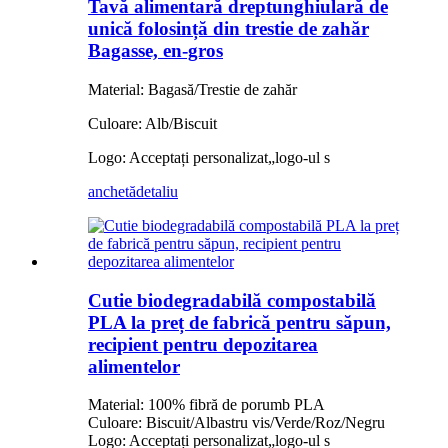
Tavă alimentară dreptunghiulară de
unică folosință din trestie de zahăr
Bagasse, en-gros
Material: Bagasă/Trestie de zahăr
Culoare: Alb/Biscuit
Logo: Acceptați personalizat
„
logo-ul s
anchetă
detaliu
Cutie biodegradabilă compostabilă
PLA la preț de fabrică pentru săpun,
recipient pentru depozitarea
alimentelor
Material: 100% fibră de porumb PLA
Culoare: Biscuit/Albastru vis/Verde/Roz/Negru
Logo: Acceptați personalizat
„
logo-ul s