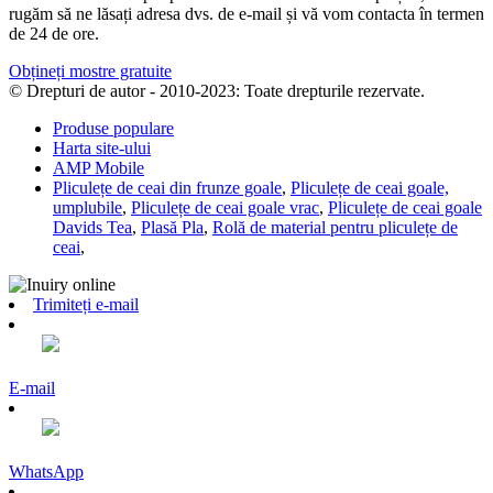
rugăm să ne lăsați adresa dvs. de e-mail și vă vom contacta în termen
de 24 de ore.
Obțineți mostre gratuite
© Drepturi de autor - 2010-2023: Toate drepturile rezervate.
Produse populare
Harta site-ului
AMP Mobile
Pliculețe de ceai din frunze goale
,
Pliculețe de ceai goale,
umplubile
,
Pliculețe de ceai goale vrac
,
Pliculețe de ceai goale
Davids Tea
,
Plasă Pla
,
Rolă de material pentru pliculețe de
ceai
,
Trimiteți e-mail
E-mail
WhatsApp