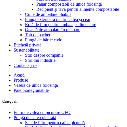
Pahar compostabil de unică folosință
Recipient și tavă pentru alimente compostabile
Cutie de ambalare pliabilă
Pungă exterioară pentru cafea și ceai
Rolă de film pentru ambalaje alimentare
Geantă de ambalare în picioare
Tub de pachet
Pungă de hârtie cadou
Etichetă privată
Sustenabilitate
Știri despre companie
Știri din industrie
Contactaţi-ne
Acasă
Produse
Veselă de unică folosință
Paie biodegradabile
Categorii
Filtru de cafea cu picurare UFO
Pungă de cafea picurată
Sac de filtru pentru cafea picurată