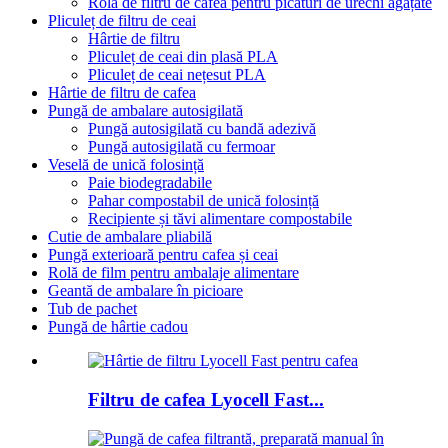
Rolă de filtru de cafea pentru picături de urechi agățate
Pliculeț de filtru de ceai
Hârtie de filtru
Pliculeț de ceai din plasă PLA
Pliculeț de ceai nețesut PLA
Hârtie de filtru de cafea
Pungă de ambalare autosigilată
Pungă autosigilată cu bandă adezivă
Pungă autosigilată cu fermoar
Veselă de unică folosință
Paie biodegradabile
Pahar compostabil de unică folosință
Recipiente și tăvi alimentare compostabile
Cutie de ambalare pliabilă
Pungă exterioară pentru cafea și ceai
Rolă de film pentru ambalaje alimentare
Geantă de ambalare în picioare
Tub de pachet
Pungă de hârtie cadou
Filtru de cafea Lyocell Fast...