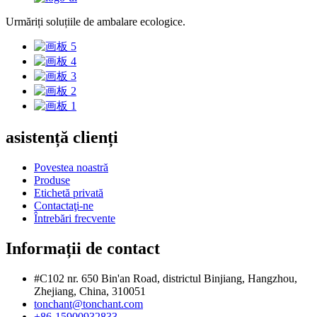
Urmăriți soluțiile de ambalare ecologice.
asistență clienți
Povestea noastră
Produse
Etichetă privată
Contactaţi-ne
Întrebări frecvente
Informații de contact
#C102 nr. 650 Bin'an Road, districtul Binjiang, Hangzhou,
Zhejiang, China, 310051
tonchant@tonchant.com
+86-15900932833