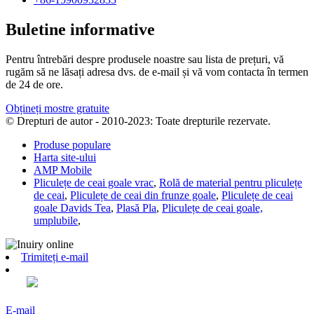
Buletine informative
Pentru întrebări despre produsele noastre sau lista de prețuri, vă
rugăm să ne lăsați adresa dvs. de e-mail și vă vom contacta în termen
de 24 de ore.
Obțineți mostre gratuite
© Drepturi de autor - 2010-2023: Toate drepturile rezervate.
Produse populare
Harta site-ului
AMP Mobile
Pliculețe de ceai goale vrac
,
Rolă de material pentru pliculețe
de ceai
,
Pliculețe de ceai din frunze goale
,
Pliculețe de ceai
goale Davids Tea
,
Plasă Pla
,
Pliculețe de ceai goale,
umplubile
,
Trimiteți e-mail
E-mail