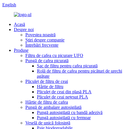
English
Acasă
Despre noi
Povestea noastră
Știri despre companie
Întrebări frecvente
Produse
Filtru de cafea cu picurare UFO
Pungă de cafea picurată
Sac de filtru pentru cafea picurată
Rolă de filtru de cafea pentru picături de urechi
agățate
Pliculeț de filtru de ceai
Hârtie de filtru
Pliculeț de ceai din plasă PLA
Pliculeț de ceai nețesut PLA
Hârtie de filtru de cafea
Pungă de ambalare autosigilată
Pungă autosigilată cu bandă adezivă
Pungă autosigilată cu fermoar
Veselă de unică folosință
Paie biodegradabile