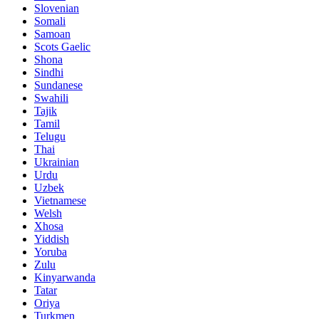
Slovenian
Somali
Samoan
Scots Gaelic
Shona
Sindhi
Sundanese
Swahili
Tajik
Tamil
Telugu
Thai
Ukrainian
Urdu
Uzbek
Vietnamese
Welsh
Xhosa
Yiddish
Yoruba
Zulu
Kinyarwanda
Tatar
Oriya
Turkmen