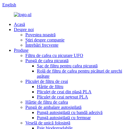
English
Acasă
Despre noi
Povestea noastră
Știri despre companie
Întrebări frecvente
Produse
Filtru de cafea cu picurare UFO
Pungă de cafea picurată
Sac de filtru pentru cafea picurată
Rolă de filtru de cafea pentru picături de urechi
agățate
Pliculeț de filtru de ceai
Hârtie de filtru
Pliculeț de ceai din plasă PLA
Pliculeț de ceai nețesut PLA
Hârtie de filtru de cafea
Pungă de ambalare autosigilată
Pungă autosigilată cu bandă adezivă
Pungă autosigilată cu fermoar
Veselă de unică folosință
Paie biodegradabile