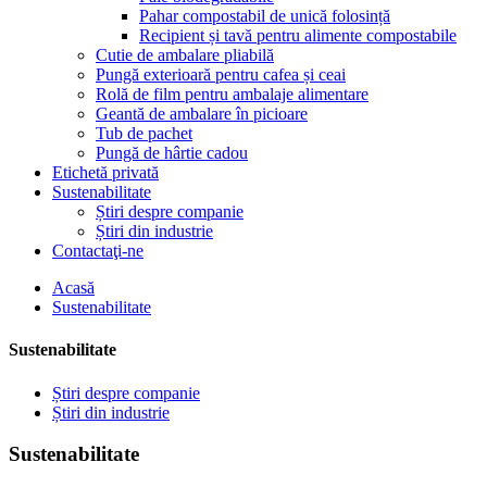
Pahar compostabil de unică folosință
Recipient și tavă pentru alimente compostabile
Cutie de ambalare pliabilă
Pungă exterioară pentru cafea și ceai
Rolă de film pentru ambalaje alimentare
Geantă de ambalare în picioare
Tub de pachet
Pungă de hârtie cadou
Etichetă privată
Sustenabilitate
Știri despre companie
Știri din industrie
Contactaţi-ne
Acasă
Sustenabilitate
Sustenabilitate
Știri despre companie
Știri din industrie
Sustenabilitate