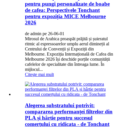
pentru pungi personalizate de boabe
de cafea: Perspectivele Tonchant
pentru expoziția MICE Melbourne
2026
de admin pe 26-06-01
Mirosul de Arabica proaspăt prăjită și șuieratul
ritmic al espressoarelor umplu aerul dimineții al
Centrului de Convenții și Expoziții din
Melbourne. Expoziția Internațională de Cafea din
Melbourne 2026 își deschide porțile comunității
cafelelor de specialitate din întreaga lume. În
mijlocul...
Citeşte mai mult
Alegerea substratului potrivit:
compararea performanței filtrelor din
PLA și hârtie pentru succesul
comerțului cu ridicata - de Tonchant