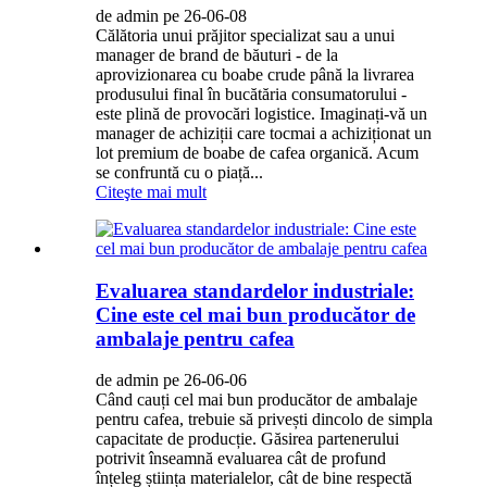
de admin pe 26-06-08
Călătoria unui prăjitor specializat sau a unui
manager de brand de băuturi - de la
aprovizionarea cu boabe crude până la livrarea
produsului final în bucătăria consumatorului -
este plină de provocări logistice. Imaginați-vă un
manager de achiziții care tocmai a achiziționat un
lot premium de boabe de cafea organică. Acum
se confruntă cu o piață...
Citeşte mai mult
Evaluarea standardelor industriale:
Cine este cel mai bun producător de
ambalaje pentru cafea
de admin pe 26-06-06
Când cauți cel mai bun producător de ambalaje
pentru cafea, trebuie să privești dincolo de simpla
capacitate de producție. Găsirea partenerului
potrivit înseamnă evaluarea cât de profund
înțeleg știința materialelor, cât de bine respectă