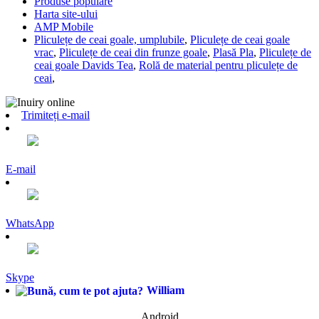
Produse populare
Harta site-ului
AMP Mobile
Pliculețe de ceai goale, umplubile
,
Pliculețe de ceai goale
vrac
,
Pliculețe de ceai din frunze goale
,
Plasă Pla
,
Pliculețe de
ceai goale Davids Tea
,
Rolă de material pentru pliculețe de
ceai
,
Trimiteți e-mail
E-mail
WhatsApp
Skype
William
Android