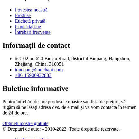
Povestea noastră
Produse
Etichetă privată
Contactaţi-ne
Întrebări frecvente
Informații de contact
#C102 nr. 650 Bin'an Road, districtul Binjiang, Hangzhou,
Zhejiang, China, 310051
tonchant@tonchant.com
+86-15900932833
Buletine informative
Pentru întrebări despre produsele noastre sau lista de prețuri, vă
rugăm să ne lăsați adresa dvs. de e-mail și vă vom contacta în termen
de 24 de ore.
Obțineți mostre gratuite
© Drepturi de autor - 2010-2023: Toate drepturile rezervate.