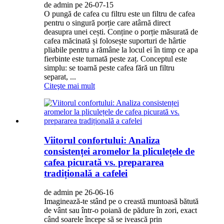
de admin pe 26-07-15
O pungă de cafea cu filtru este un filtru de cafea
pentru o singură porție care atârnă direct
deasupra unei cești. Conține o porție măsurată de
cafea măcinată și folosește suporturi de hârtie
pliabile pentru a rămâne la locul ei în timp ce apa
fierbinte este turnată peste zaț. Conceptul este
simplu: se toarnă peste cafea fără un filtru
separat, ...
Citeşte mai mult
Viitorul confortului: Analiza
consistenței aromelor la pliculețele de
cafea picurată vs. prepararea
tradițională a cafelei
de admin pe 26-06-16
Imaginează-te stând pe o creastă muntoasă bătută
de vânt sau într-o poiană de pădure în zori, exact
când soarele începe să se ivească prin