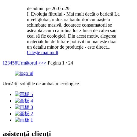
de admin pe 26-05-29
I. Evoluția filtrului - Mai mult decât o barieră La
nivel global, industria băuturilor cunoaște o
schimbare masivă, deoarece consumatorii se
așteaptă acum ca rutina lor zilnică de cafea sau
ceai să fie ecologică. Din acest motiv, alegerea
materialului de filtrare potrivit nu mai este doar
un detaliu minor de producție - este direct...
Citeşte mai mult
1
2
3
4
5
6
Următorul >
>>
Pagina 1 / 24
Urmăriți soluțiile de ambalare ecologice.
asistență clienți